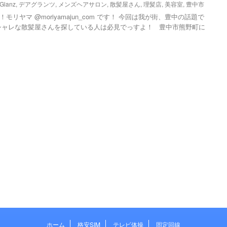
Glanz
,
デアグランツ
,
メンズヘアサロン
,
散髪屋さん
,
理髪店
,
美容室
,
豊中市
リヤマ @moriyamajun_com です！ 今回は我が街、豊中の話題で
シャレな散髪屋さんを探している人は必見でっすよ！ 豊中市熊野町に
ホーム
格安SIM
テレビ体操
固定回線