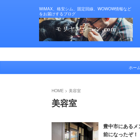
WiMAX、格安シム、固定回線、WOWOW情報など
をお届けするブログ
ホー
HOME
>
美容室
美容室
豊中市にあるメン
前になったぞ！