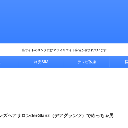
当サイトのリンクにはアフィリエイト広告が含まれています
ム
格安SIM
テレビ体操
ズヘアサロンderGlanz（デアグランツ）でめっちゃ男